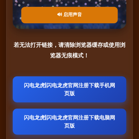
🔊 启用声音
若无法打开链接，请清除浏览器缓存或使用浏
览器无痕模式！
闪电龙虎|闪电龙虎官网注册下载手机网
页版
闪电龙虎|闪电龙虎官网注册下载电脑网
页版